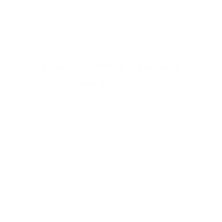
Delicious 3D Stuff
Datenschutzerklärung
Impressum
Cookie-Richtlinie (EU)
Alle Rechte vorbehalten